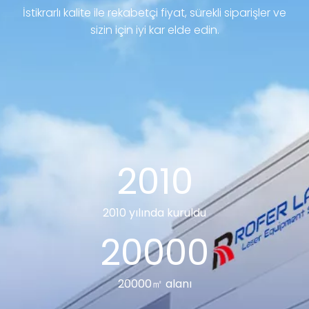
İstikrarlı kalite ile rekabetçi fiyat, sürekli siparişler ve
sizin için iyi kar elde edin.
2010
2010 yılında kuruldu
20000
20000㎡ alanı