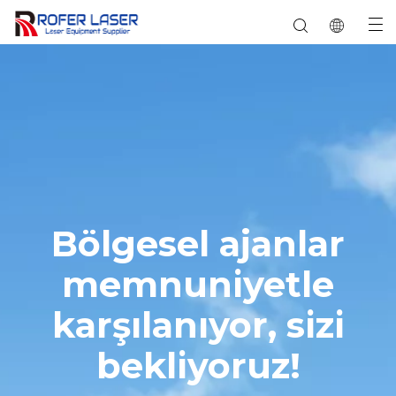
Seramik, taş, kristal, yeşim
Bölgesel ajanlar
memnuniyetle
karşılanıyor, sizi
bekliyoruz!