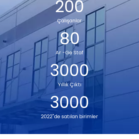
200
Çalışanlar
80
Ar -Ge Staf
3000
Yıllık Çıktı
3000
2022"de satılan birimler