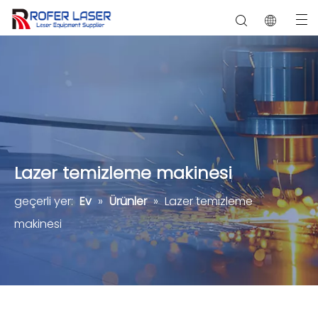
Seramik, taş, kristal, yeşim
Lazer temizleme makinesi
geçerli yer:
Ev
»
Ürünler
»
Lazer temizleme
makinesi