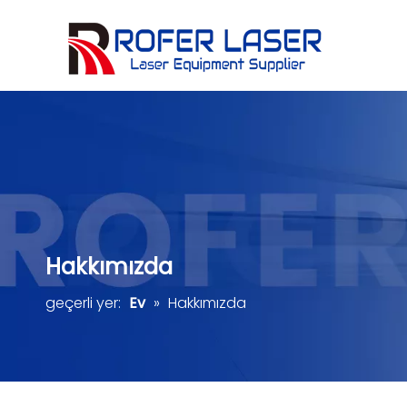
Seramik, taş, kristal, yeşim
Hakkımızda
geçerli yer:
Ev
»
Hakkımızda