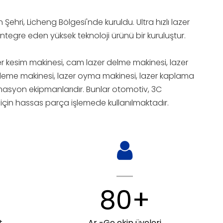
Şehri, Licheng Bölgesi'nde kuruldu. Ultra hızlı lazer
ntegre eden yüksek teknoloji ürünü bir kuruluştur.
er kesim makinesi, cam lazer delme makinesi, lazer
zleme makinesi, lazer oyma makinesi, lazer kaplama
omasyon ekipmanlarıdır. Bunlar otomotiv, 3C
ri için hassas parça işlemede kullanılmaktadır.
80+
t
Ar -Ge ekip üyeleri