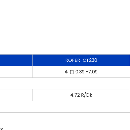
ROFER-CT230
Φ 口 0.39 -7.09
4.72 R/Dk
.8