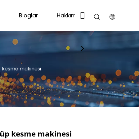
t
Bloglar
Hakkımızda
Bize Ulaşın
üp kesme makinesi
 tüp kesme makinesi