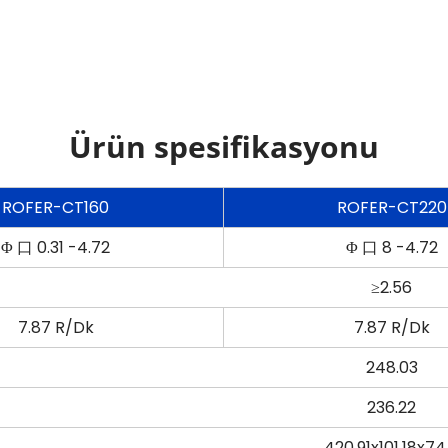
Ürün spesifikasyonu
ROFER-CT160
ROFER-CT220
Φ 口 0.31 -4.72
Φ 口 8 -4.72
≥2.56
7.87 R/Dk
7.87 R/Dk
248.03
236.22
420.91x101.18x74