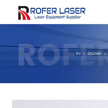
Seramik, taş, kristal, yeşim
Ev
Ürünler