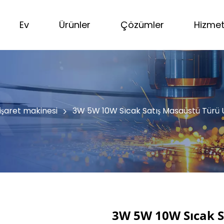
Ev
Ürünler
Çözümler
Hizme
işaret makinesi
3W 5W 10W Sıcak Satış Masaüstü Türü U
3W 5W 10W Sıcak S