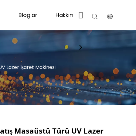
t
Bloglar
Hakkımızda
Bize Ulaşın
V Lazer İşaret Makinesi
atış Masaüstü Türü UV Lazer