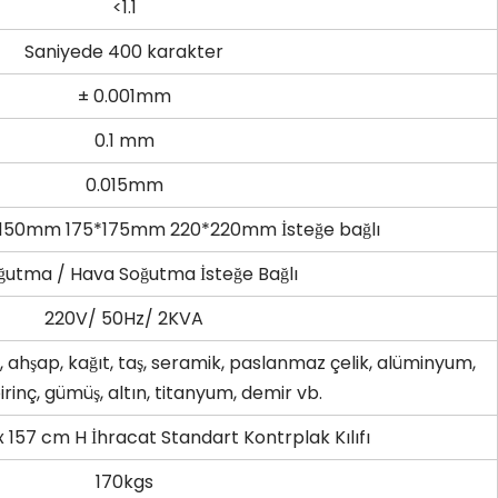
<1.1
Saniyede 400 karakter
± 0.001mm
0.1 mm
0.015mm
*150mm 175*175mm 220*220mm İsteğe bağlı
ğutma / Hava Soğutma İsteğe Bağlı
220V/ 50Hz/ 2KVA
, ahşap, kağıt, taş, seramik, paslanmaz çelik, alüminyum,
irinç, gümüş, altın, titanyum, demir vb.
 157 cm H İhracat Standart Kontrplak Kılıfı
170kgs