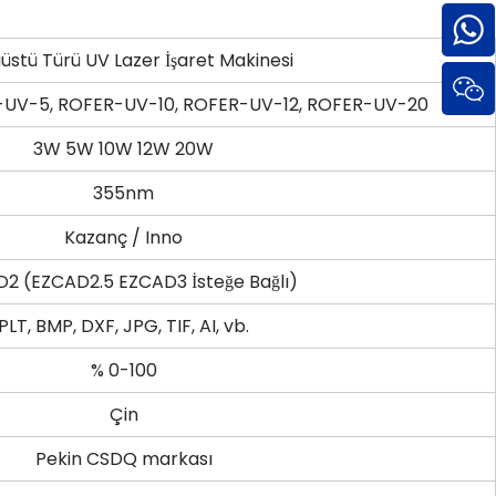
stü Türü UV Lazer İşaret Makinesi
UV-5, ROFER-UV-10, ROFER-UV-12, ROFER-UV-20
3W 5W 10W 12W 20W
355nm
Kazanç / Inno
2 (EZCAD2.5 EZCAD3 İsteğe Bağlı)
PLT, BMP, DXF, JPG, TIF, AI, vb.
% 0-100
Çin
Pekin CSDQ markası